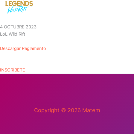
4 OCTUBRE 2023
LoL Wild Rift
Descargar Reglamento
INSCRÍBETE
Copyright © 2026 Matem