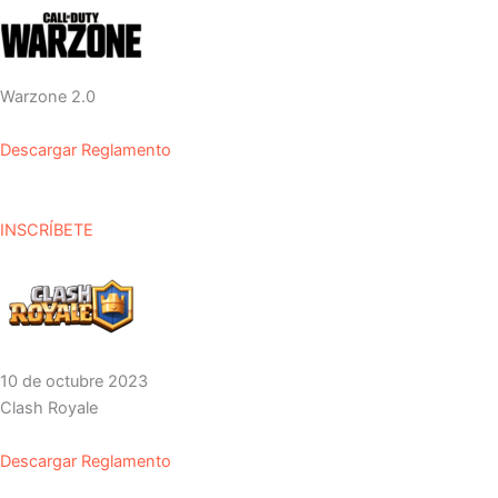
Warzone 2.0
Descargar Reglamento
INSCRÍBETE
10 de octubre 2023
Clash Royale
Descargar Reglamento