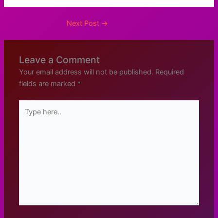
Next Post
→
Leave a Comment
Your email address will not be published.
Required
fields are marked
*
Type
here..