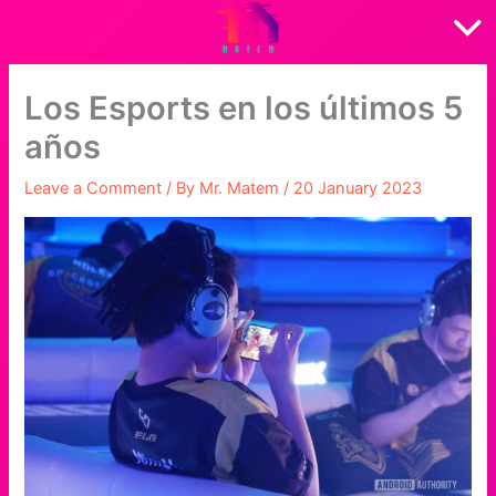
Skip
to
content
Los Esports en los últimos 5
años
Leave a Comment
/ By
Mr. Matem
/
20 January 2023